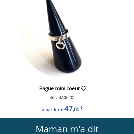
Bague mini coeur
Réf: BA06202
47
€
,00
à partir de
Maman m'a dit