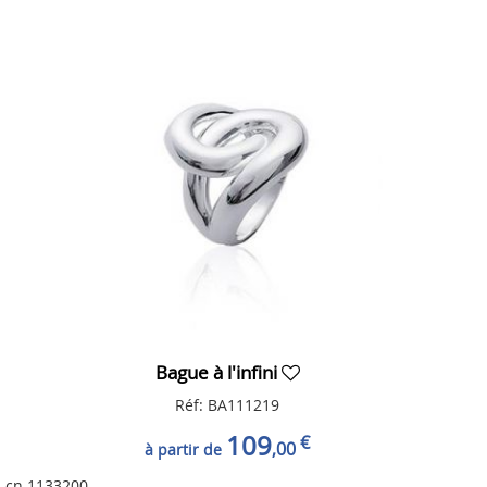
Bague à l'infini
Réf: BA111219
109
€
,00
à partir de
cn 1133200