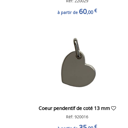
Réf: 220029
60
€
,00
à partir de
Coeur pendentif de coté 13 mm
Réf: 920016
35
€