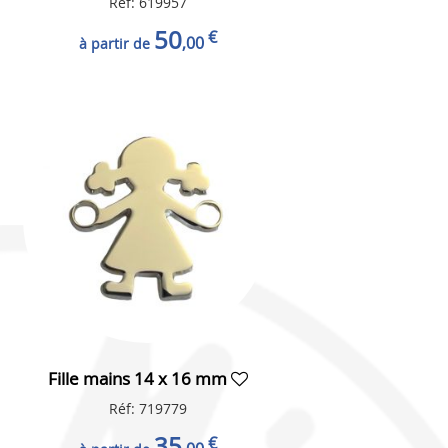
Réf: 619957
50
€
,00
à partir de
Fille mains 14 x 16 mm
Réf: 719779
35
€